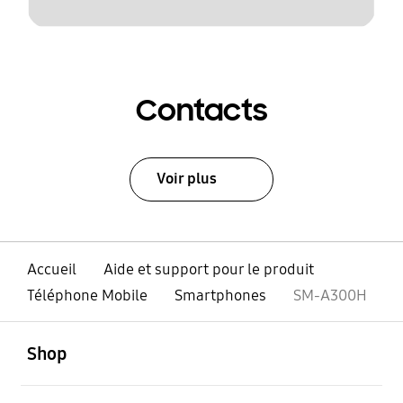
Contacts
Voir plus
Accueil
Aide et support pour le produit
Téléphone Mobile
Smartphones
SM-A300H
ouvert
Footer Navigation
Shop
ouvert