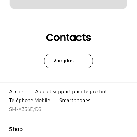
Contacts
Voir plus
Accueil
Aide et support pour le produit
Téléphone Mobile
Smartphones
SM-A356E/DS
ouvert
Footer Navigation
Shop