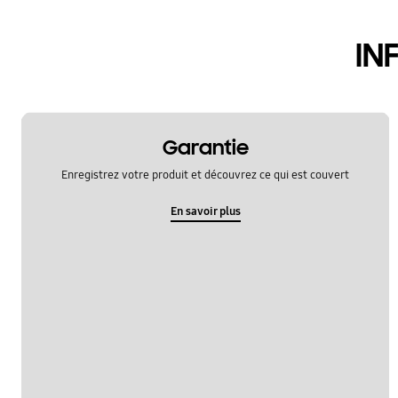
hardware
IN
le fonctionement
multimedia
samsung apps
Garantie
sns
Enregistrez votre produit et découvrez ce qui est couvert
verrouiller
En savoir plus