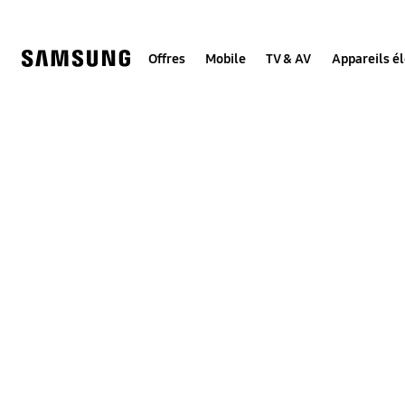
Skip
to
content
Offres
Mobile
TV & AV
Appareils é