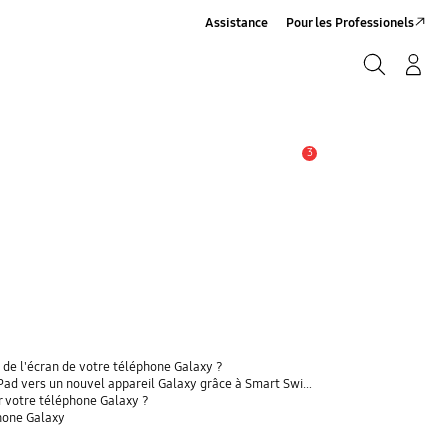
Assistance
Pour les Professionels
Rechercher
Connexion/Sign-Up
Rechercher
3
Alerte
 de l'écran de votre téléphone Galaxy ?
 vers un nouvel appareil Galaxy grâce à Smart Switch ?
r votre téléphone Galaxy ?
phone Galaxy