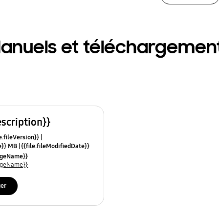
anuels et téléchargemen
escription}}
e.fileVersion}}
ze}} MB
{{file.fileModifiedDate}}
mes}}
uageName}}
uageName}}
ger