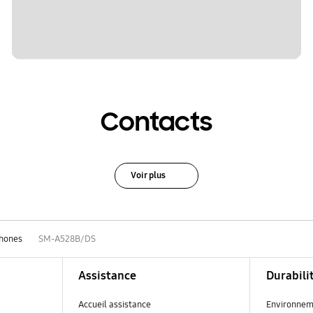
Contacts
Voir plus
hones
SM-A528B/DS
Assistance
Durabili
Accueil assistance
Environnem