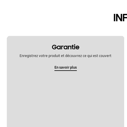
hardware
IN
le fonctionement
multimedia
samsung apps
Garantie
sns
Enregistrez votre produit et découvrez ce qui est couvert
verrouiller
En savoir plus