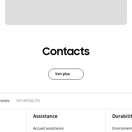
Contacts
Voir plus
hones
SM-A556E/DS
Assistance
Durabili
Accueil assistance
Environnem