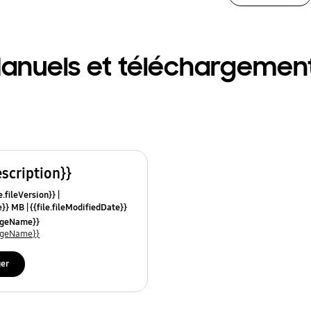
anuels et téléchargemen
escription}}
e.fileVersion}}
ze}} MB
{{file.fileModifiedDate}}
mes}}
uageName}}
uageName}}
ger