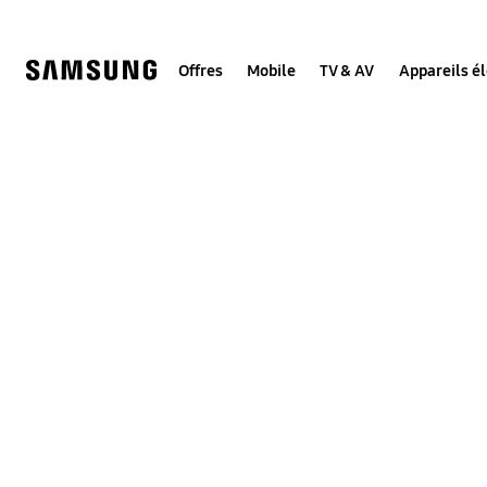
Skip
to
content
Offres
Mobile
TV & AV
Appareils é