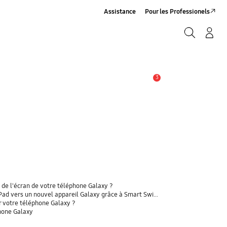
Assistance
Pour les Professionels
Rechercher
Connexion/Sign-Up
Rechercher
3
Alerte
 de l'écran de votre téléphone Galaxy ?
 vers un nouvel appareil Galaxy grâce à Smart Switch ?
r votre téléphone Galaxy ?
phone Galaxy