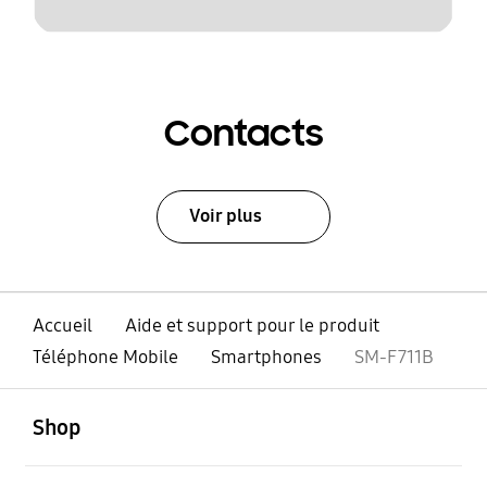
Contacts
Voir plus
Accueil
Aide et support pour le produit
Téléphone Mobile
Smartphones
SM-F711B
ouvert
Footer Navigation
Shop
ouvert