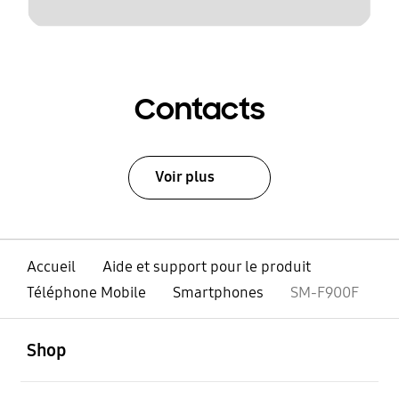
Contacts
Voir plus
Accueil
Aide et support pour le produit
Téléphone Mobile
Smartphones
SM-F900F
ouvert
Footer Navigation
Shop
ouvert