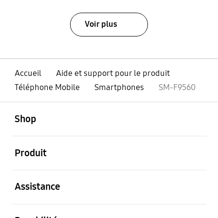
Voir plus
Accueil
Aide et support pour le produit
Téléphone Mobile
Smartphones
SM-F9560
ouvert
Footer Navigation
Shop
ouvert
Produit
ouvert
Assistance
ouvert