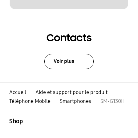
Contacts
Voir plus
Accueil
Aide et support pour le produit
Téléphone Mobile
Smartphones
SM-G130H
ouvert
Footer Navigation
Shop
ouvert