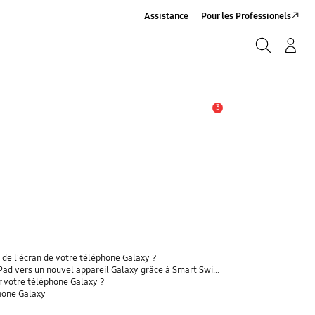
Assistance
Pour les Professionels
Rechercher
Connexion/Sign-Up
Rechercher
3
Alerte
 de l'écran de votre téléphone Galaxy ?
 vers un nouvel appareil Galaxy grâce à Smart Switch ?
r votre téléphone Galaxy ?
phone Galaxy