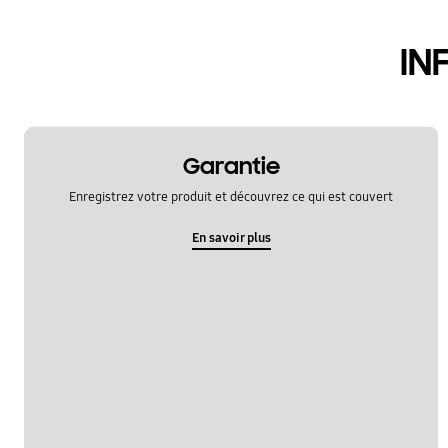
hardware
IN
le fonctionement
multimedia
samsung apps
Garantie
sns
Enregistrez votre produit et découvrez ce qui est couvert
verrouiller
En savoir plus