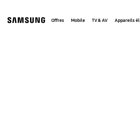
Skip
to
content
Offres
Mobile
TV & AV
Appareils é