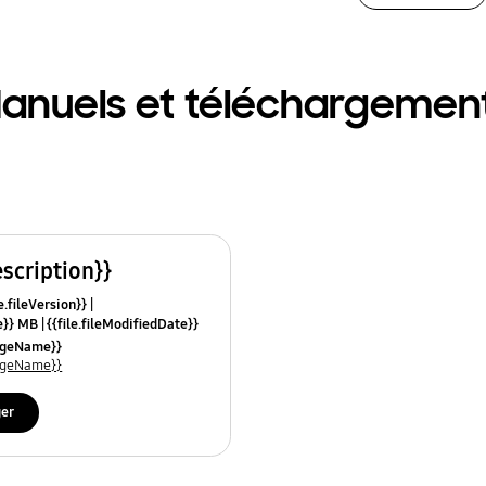
anuels et téléchargemen
escription}}
e.fileVersion}}
ze}} MB
{{file.fileModifiedDate}}
mes}}
uageName}}
uageName}}
ger