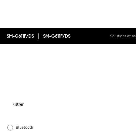
SM-G611F/DS
SM-G611F/DS
Solutions et a
Filtrer
Bluetooth