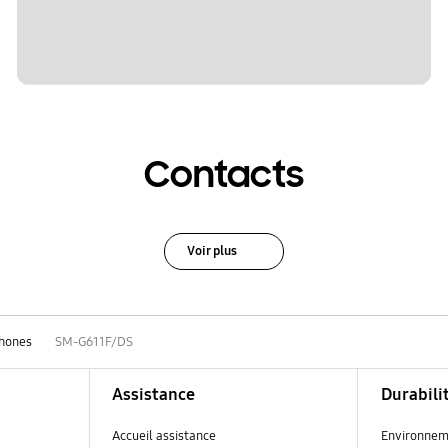
Contacts
Voir plus
hones
SM-G611F/DS
Assistance
Durabili
Accueil assistance
Environnem