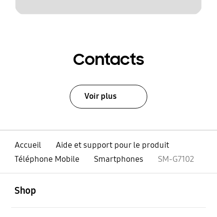
Contacts
Voir plus
Accueil
Aide et support pour le produit
Téléphone Mobile
Smartphones
SM-G7102
ouvert
Footer Navigation
Shop
ouvert