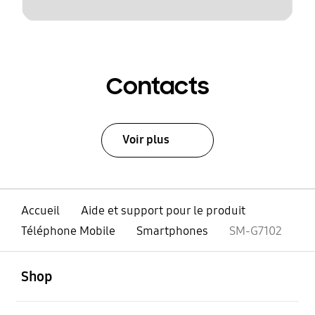
Contacts
Voir plus
Accueil
Aide et support pour le produit
Téléphone Mobile
Smartphones
SM-G7102
ouvert
Footer Navigation
Shop
ouvert