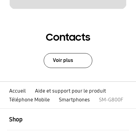
Contacts
Voir plus
Accueil
Aide et support pour le produit
Téléphone Mobile
Smartphones
SM-G800F
ouvert
Footer Navigation
Shop
ouvert