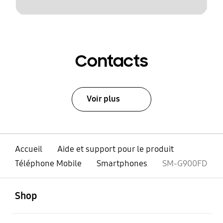
Contacts
Voir plus
Accueil
Aide et support pour le produit
Téléphone Mobile
Smartphones
SM-G900FD
ouvert
Footer Navigation
Shop
ouvert