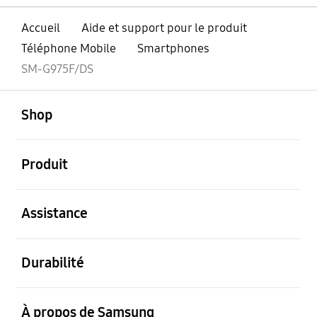
Accueil
Aide et support pour le produit
Téléphone Mobile
Smartphones
SM-G975F/DS
ouvert
Footer Navigation
Shop
ouvert
Produit
ouvert
Assistance
ouvert
Durabilité
ouvert
À propos de Samsung