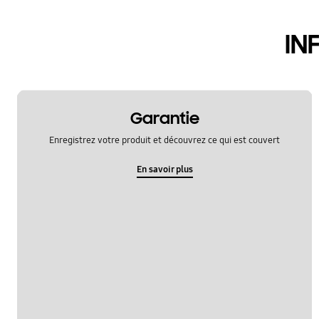
hardware
IN
le fonctionement
multimedia
samsung apps
Garantie
sns
Enregistrez votre produit et découvrez ce qui est couvert
verrouiller
En savoir plus