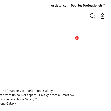
Assistance
Pour les Professionels
Rechercher
Connexion/Sign-Up
Rechercher
3
Alerte
 de l'écran de votre téléphone Galaxy ?
 vers un nouvel appareil Galaxy grâce à Smart Switch ?
r votre téléphone Galaxy ?
phone Galaxy