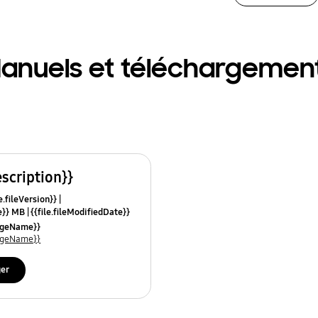
anuels et téléchargemen
escription}}
e.fileVersion}}
ze}} MB
{{file.fileModifiedDate}}
mes}}
uageName}}
uageName}}
ger