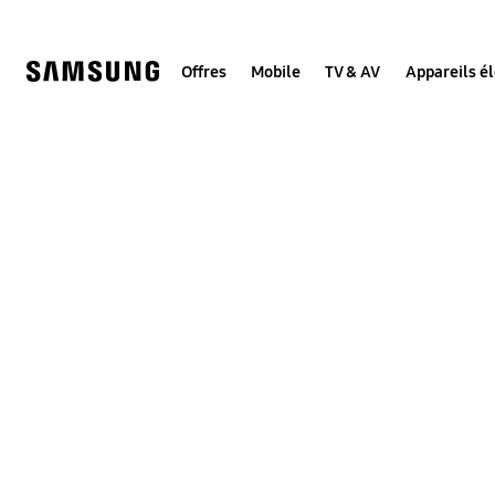
Skip
to
content
Offres
Mobile
TV & AV
Appareils é