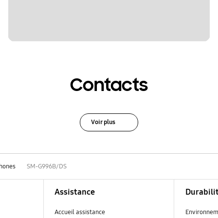
Contacts
Voir plus
hones
SM-G996B/DS
Assistance
Durabili
Accueil assistance
Environnem