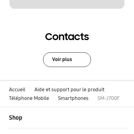
Contacts
Voir plus
Accueil
Aide et support pour le produit
Téléphone Mobile
Smartphones
SM-J700F
ouvert
Footer Navigation
Shop
ouvert