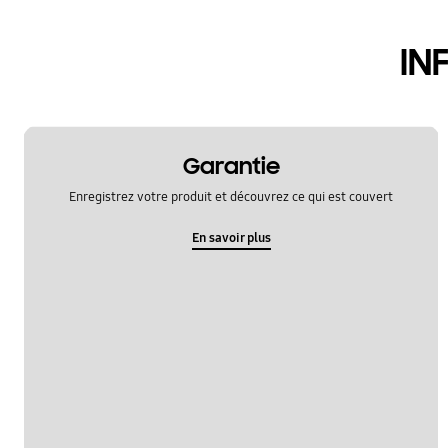
hardware
IN
le fonctionement
multimedia
samsung apps
Garantie
sns
Enregistrez votre produit et découvrez ce qui est couvert
verrouiller
En savoir plus