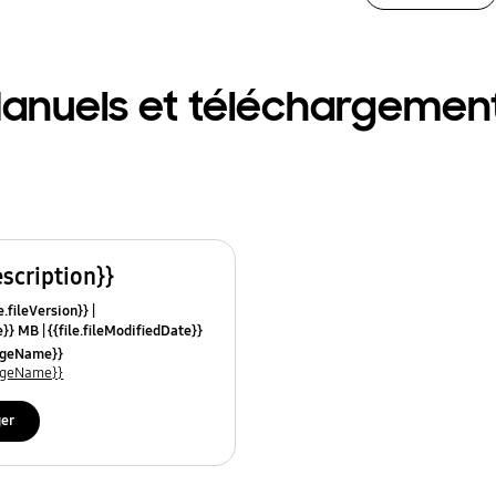
anuels et téléchargemen
escription}}
e.fileVersion}}
ze}} MB
{{file.fileModifiedDate}}
mes}}
uageName}}
uageName}}
ger