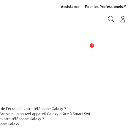
Assistance
Pour les Professionels
Rechercher
Connexion/Sign-Up
Rechercher
3
Alerte
 de l'écran de votre téléphone Galaxy ?
 vers un nouvel appareil Galaxy grâce à Smart Switch ?
r votre téléphone Galaxy ?
phone Galaxy