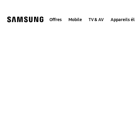
Skip
to
content
Offres
Mobile
TV & AV
Appareils é