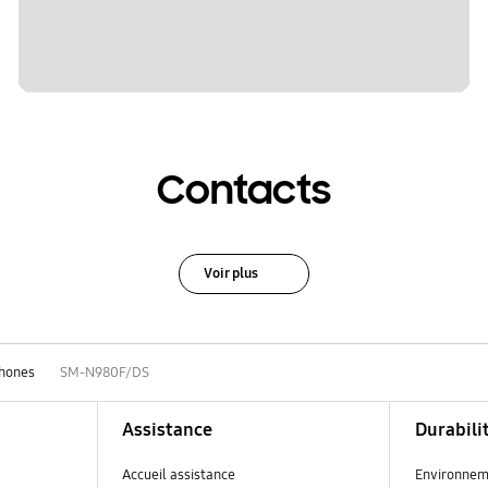
Contacts
Voir plus
hones
SM-N980F/DS
Assistance
Durabili
Accueil assistance
Environnem