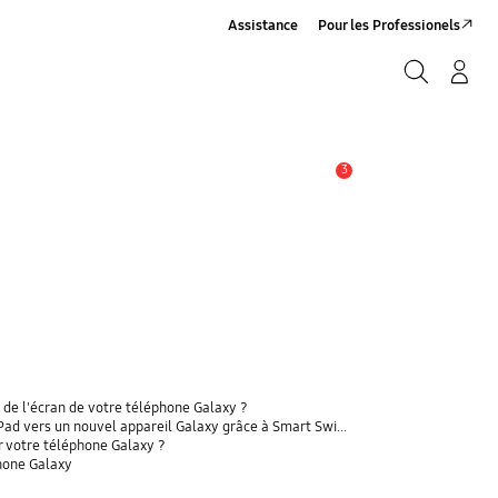
Assistance
Pour les Professionels
Rechercher
Connexion/Sign-Up
Rechercher
3
Alerte
 de l'écran de votre téléphone Galaxy ?
 vers un nouvel appareil Galaxy grâce à Smart Switch ?
r votre téléphone Galaxy ?
phone Galaxy