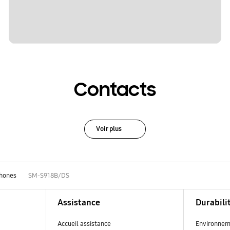
Contacts
Voir plus
hones
SM-S918B/DS
Assistance
Durabili
Accueil assistance
Environnem