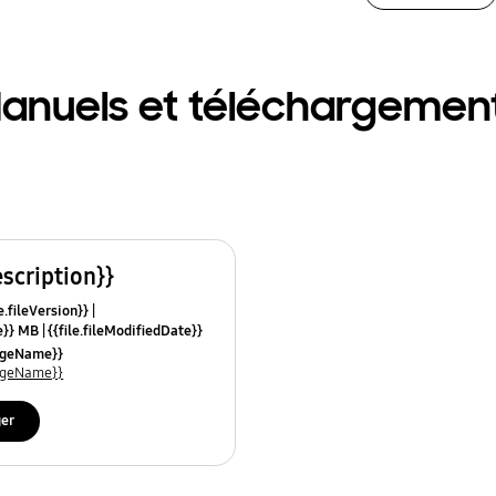
anuels et téléchargemen
escription}}
e.fileVersion}}
ze}} MB
{{file.fileModifiedDate}}
mes}}
uageName}}
uageName}}
ger