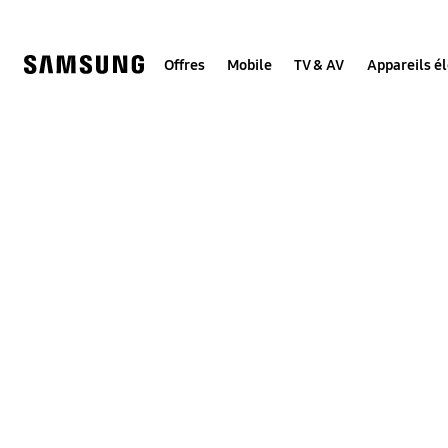
Skip
to
content
Offres
Mobile
TV & AV
Appareils é