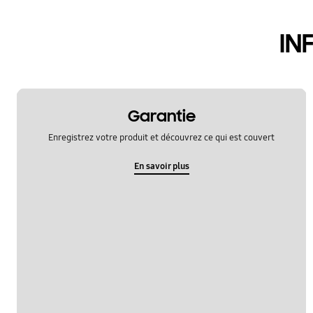
hardware
IN
le fonctionement
multimedia
samsung apps
Garantie
sns
Enregistrez votre produit et découvrez ce qui est couvert
verrouiller
En savoir plus