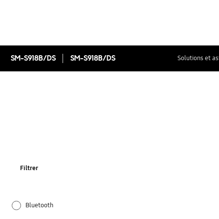
SM-S918B/DS
SM-S918B/DS
Solutions et a
Filtrer
Bluetooth