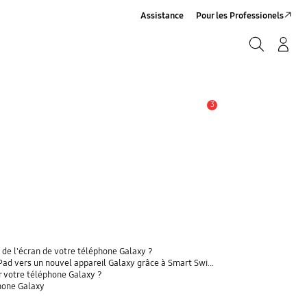
Assistance
Pour les Professionels
Rechercher
Connexion/Sign-Up
Rechercher
3
Alerte
 de l'écran de votre téléphone Galaxy ?
 vers un nouvel appareil Galaxy grâce à Smart Switch ?
r votre téléphone Galaxy ?
phone Galaxy