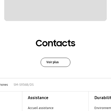
Contacts
Voir plus
hones
SM-S936B/DS
Assistance
Durabili
Accueil assistance
Environnem