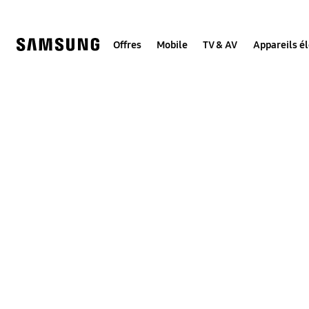
Skip
to
content
Offres
Mobile
TV & AV
Appareils é