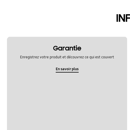
hardware
IN
le fonctionement
multimedia
samsung apps
Garantie
sns
Enregistrez votre produit et découvrez ce qui est couvert
verrouiller
En savoir plus