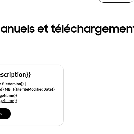
anuels et téléchargemen
escription}}
e.fileVersion}}
ze}} MB
{{file.fileModifiedDate}}
mes}}
uageName}}
uageName}}
ger