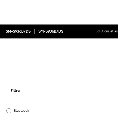
SM-S936B/DS
SM-S936B/DS
Solutions et a
Filtrer
Bluetooth