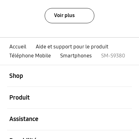
Voir plus
Accueil
Aide et support pour le produit
Téléphone Mobile
Smartphones
SM-S9380
ouvert
Footer Navigation
Shop
ouvert
Produit
ouvert
Assistance
ouvert