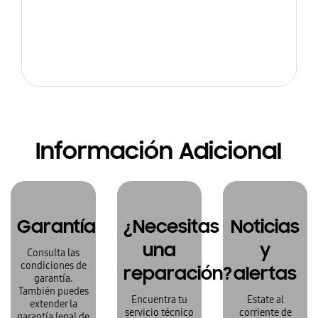
Información Adicional
Garantía
¿Necesitas
Noticias
una
y
Consulta las
condiciones de
reparación?
alertas
garantía.
También puedes
Encuentra tu
Estate al
extender la
servicio técnico
corriente de
garantía legal de