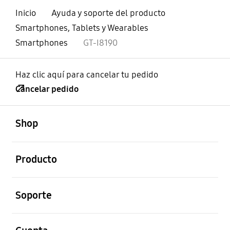
Inicio
Ayuda y soporte del producto
Smartphones, Tablets y Wearables
Smartphones
GT-I8190
Haz clic aquí para cancelar tu pedido
Cancelar pedido
abierto
Footer Navigation
Shop
abierto
Producto
abierto
Soporte
abierto