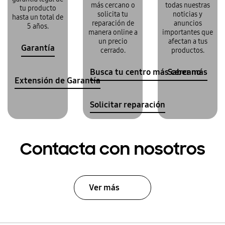
más cercano o
todas nuestras
tu producto
solicita tu
noticias y
hasta un total de
reparación de
anuncios
5 años.
manera online a
importantes que
un precio
afectan a tus
Garantía
cerrado.
productos.
Busca tu centro más cercano
Saber más
Extensión de Garantía
Solicitar reparación
Contacta con nosotros
Ver más