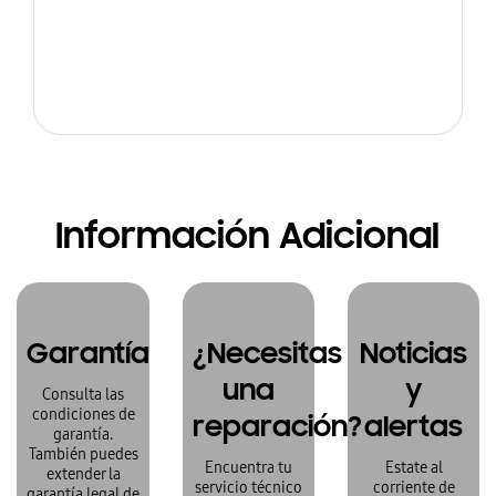
Información Adicional
Garantía
¿Necesitas
Noticias
una
y
Consulta las
condiciones de
reparación?
alertas
garantía.
También puedes
Encuentra tu
Estate al
extender la
servicio técnico
corriente de
garantía legal de