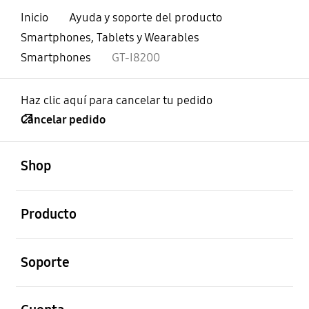
Inicio
Ayuda y soporte del producto
Smartphones, Tablets y Wearables
Smartphones
GT-I8200
Haz clic aquí para cancelar tu pedido
Cancelar pedido
abierto
Footer Navigation
Shop
abierto
Producto
abierto
Soporte
abierto