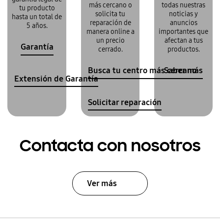
más cercano o
todas nuestras
tu producto
solicita tu
noticias y
hasta un total de
reparación de
anuncios
5 años.
manera online a
importantes que
un precio
afectan a tus
Garantía
cerrado.
productos.
Busca tu centro más cercano
Saber más
Extensión de Garantía
Solicitar reparación
Contacta con nosotros
Ver más