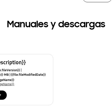
Manuales y descargas
escription}}
e.fileVersion}}
ze}} MB
{{file.fileModifiedDate}}
mes}}
uageName}}
uageName}}
r