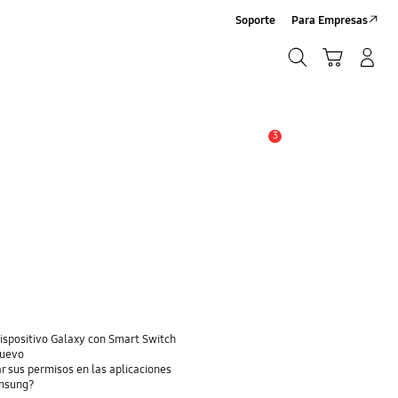
Soporte
Para Empresas
Buscar
Carrito
Iniciar sesión/Crear cuenta
Buscar
3
Alerta
dispositivo Galaxy con Smart Switch
nuevo
r sus permisos en las aplicaciones
amsung?