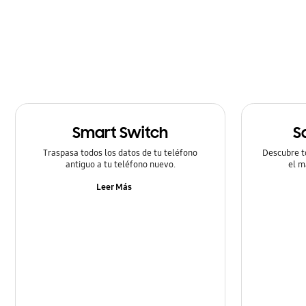
Cómo utilizar
Hardware
Llamada & contactos
Mensaje
Smart Switch
S
Multimedia
Traspasa todos los datos de tu teléfono
Descubre t
Redes & Wifi
antiguo a tu teléfono nuevo.
el m
Leer Más
Redes Sociales