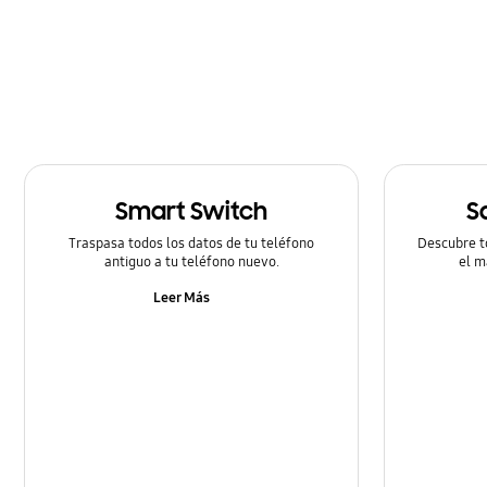
Cómo utilizar
Hardware
Llamada & contactos
Mensaje
Smart Switch
S
Multimedia
Traspasa todos los datos de tu teléfono
Descubre t
Redes & Wifi
antiguo a tu teléfono nuevo.
el m
Leer Más
Redes Sociales