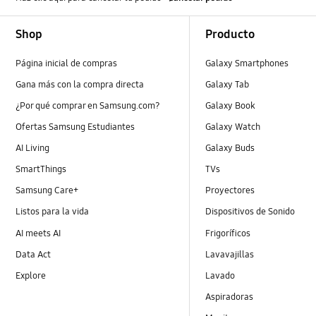
Footer Navigation
Shop
Producto
Página inicial de compras
Galaxy Smartphones
Gana más con la compra directa
Galaxy Tab
¿Por qué comprar en Samsung.com?
Galaxy Book
Ofertas Samsung Estudiantes
Galaxy Watch
AI Living
Galaxy Buds
SmartThings
TVs
Samsung Care+
Proyectores
Listos para la vida
Dispositivos de Sonido
AI meets AI
Frigoríficos
Data Act
Lavavajillas
Explore
Lavado
Aspiradoras