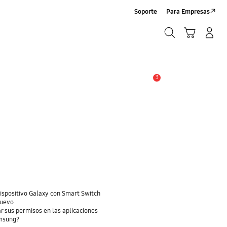
Soporte
Para Empresas
Buscar
Carrito
Iniciar sesión/Crear cuenta
Buscar
3
Alerta
dispositivo Galaxy con Smart Switch
nuevo
r sus permisos en las aplicaciones
amsung?