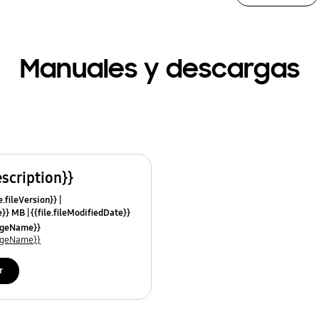
Manuales y descargas
escription}}
e.fileVersion}}
ze}} MB
{{file.fileModifiedDate}}
mes}}
uageName}}
uageName}}
r