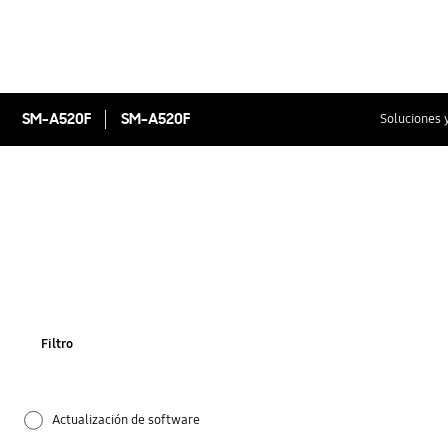
SM-A520F
SM-A520F
Soluciones 
Filtro
Actualización de software