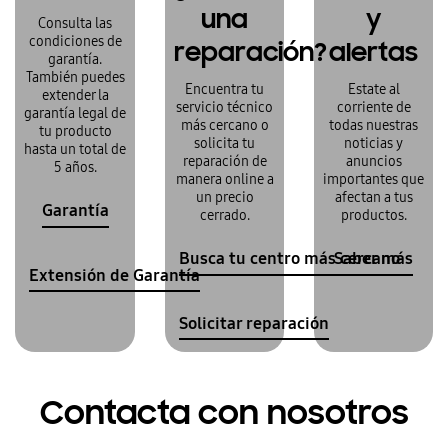
una
y
Consulta las
condiciones de
reparación?
alertas
garantía.
También puedes
Encuentra tu
Estate al
extender la
servicio técnico
corriente de
garantía legal de
más cercano o
todas nuestras
tu producto
solicita tu
noticias y
hasta un total de
reparación de
anuncios
5 años.
manera online a
importantes que
un precio
afectan a tus
Garantía
cerrado.
productos.
Busca tu centro más cercano
Saber más
Extensión de Garantía
Solicitar reparación
Contacta con nosotros