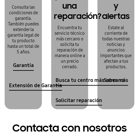
una
y
Consulta las
condiciones de
reparación?
alertas
garantía.
También puedes
Encuentra tu
Estate al
extender la
servicio técnico
corriente de
garantía legal de
más cercano o
todas nuestras
tu producto
solicita tu
noticias y
hasta un total de
reparación de
anuncios
5 años.
manera online a
importantes que
un precio
afectan a tus
Garantía
cerrado.
productos.
Busca tu centro más cercano
Saber más
Extensión de Garantía
Solicitar reparación
Contacta con nosotros