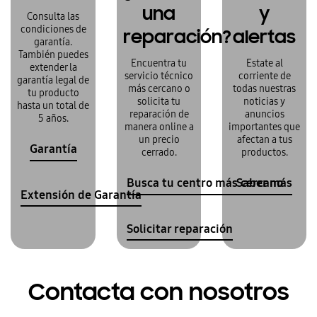
una
y
Consulta las
condiciones de
reparación?
alertas
garantía.
También puedes
Encuentra tu
Estate al
extender la
servicio técnico
corriente de
garantía legal de
más cercano o
todas nuestras
tu producto
solicita tu
noticias y
hasta un total de
reparación de
anuncios
5 años.
manera online a
importantes que
un precio
afectan a tus
Garantía
cerrado.
productos.
Busca tu centro más cercano
Saber más
Extensión de Garantía
Solicitar reparación
Contacta con nosotros