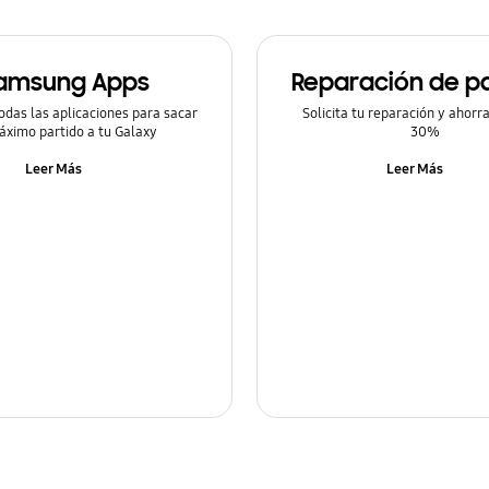
amsung Apps
Reparación de pa
odas las aplicaciones para sacar
Solicita tu reparación y ahorr
áximo partido a tu Galaxy
30%
Leer Más
Leer Más