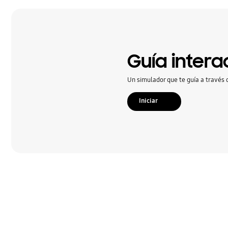
Cómo utilizar
Hardware
Llamada & contactos
Guía intera
Mensaje
Un simulador que te guía a través d
Multimedia
Iniciar
Redes & Wifi
Redes Sociales