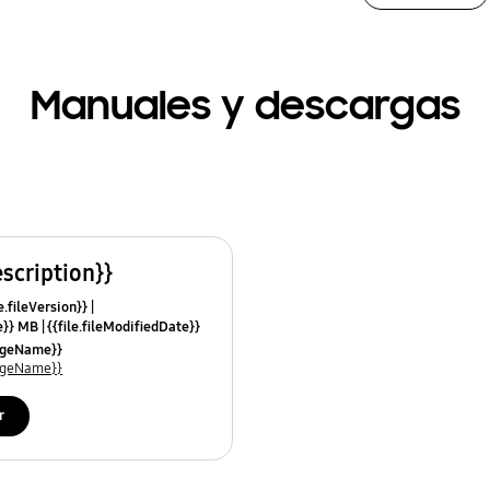
Manuales y descargas
escription}}
e.fileVersion}}
ze}} MB
{{file.fileModifiedDate}}
mes}}
uageName}}
uageName}}
r