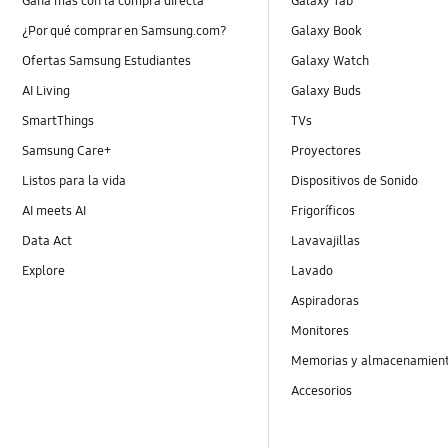
Gana más con la compra directa
Galaxy Tab
¿Por qué comprar en Samsung.com?
Galaxy Book
Ofertas Samsung Estudiantes
Galaxy Watch
AI Living
Galaxy Buds
SmartThings
TVs
Samsung Care+
Proyectores
Listos para la vida
Dispositivos de Sonido
AI meets AI
Frigoríficos
Data Act
Lavavajillas
Explore
Lavado
Aspiradoras
Monitores
Memorias y almacenamien
Accesorios