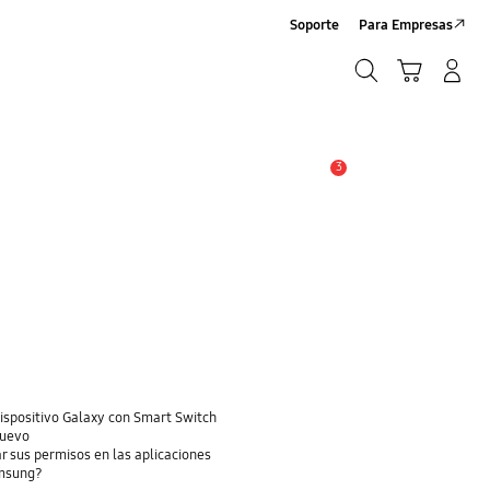
Soporte
Para Empresas
Buscar
Carrito
Iniciar sesión/Crear cuenta
Buscar
3
Alerta
dispositivo Galaxy con Smart Switch
nuevo
r sus permisos en las aplicaciones
amsung?