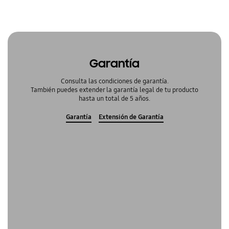
Garantía
Consulta las condiciones de garantía.
También puedes extender la garantía legal de tu producto
hasta un total de 5 años.
Garantía
Extensión de Garantía