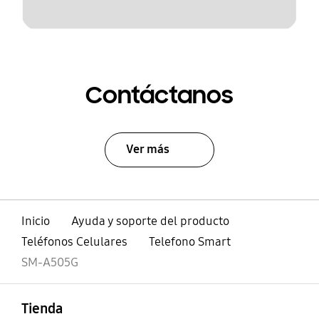
Contáctanos
Ver más
Inicio
Ayuda y soporte del producto
Teléfonos Celulares
Telefono Smart
SM-A505G
abierto
Footer Navigation
Tienda