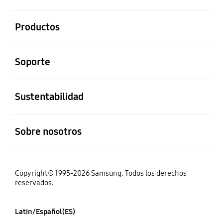
abierto
Productos
abierto
Soporte
abierto
Sustentabilidad
abierto
Sobre nosotros
Copyright© 1995-2026 Samsung. Todos los derechos
reservados.
Latin/Español(ES)