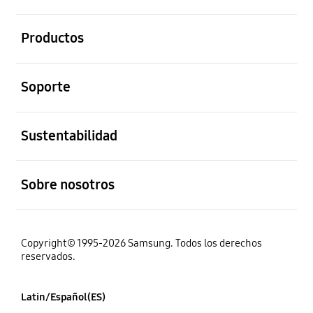
abierto
Productos
abierto
Soporte
abierto
Sustentabilidad
abierto
Sobre nosotros
Copyright© 1995-2026 Samsung. Todos los derechos
reservados.
Latin/Español(ES)