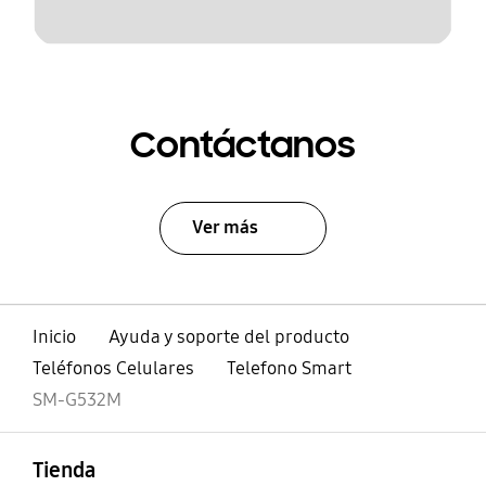
Contáctanos
Ver más
Inicio
Ayuda y soporte del producto
Teléfonos Celulares
Telefono Smart
SM-G532M
abierto
Footer Navigation
Tienda