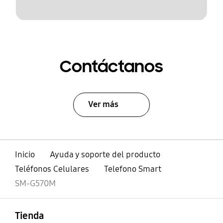
Contáctanos
Ver más
Inicio
Ayuda y soporte del producto
Teléfonos Celulares
Telefono Smart
SM-G570M
abierto
Footer Navigation
Tienda