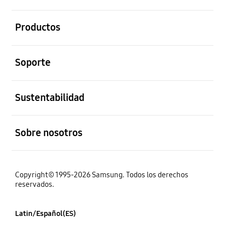
abierto
Productos
abierto
Soporte
abierto
Sustentabilidad
abierto
Sobre nosotros
Copyright© 1995-2026 Samsung. Todos los derechos
reservados.
Latin/Español(ES)