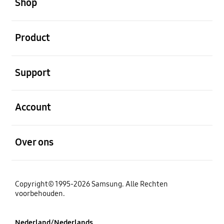
Shop
Open
Product
Open
Support
Open
Account
Open
Over ons
Copyright© 1995-2026 Samsung. Alle Rechten
voorbehouden.
Nederland/Nederlands