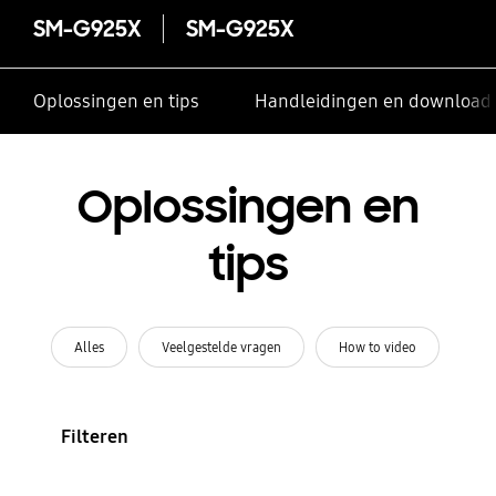
SM-G925X
SM-G925X
Oplossingen en tips
Handleidingen en download
Oplossingen en
tips
Alles
Veelgestelde vragen
How to video
Filteren