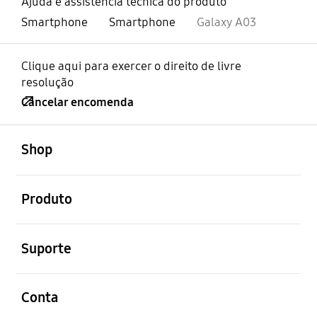
Ajuda e assistência técnica do produto
Smartphone
Smartphone
Galaxy A03
Clique aqui para exercer o direito de livre
resolução
Cancelar encomenda
abrir
Footer Navigation
Shop
abrir
Produto
abrir
Suporte
abrir
Conta