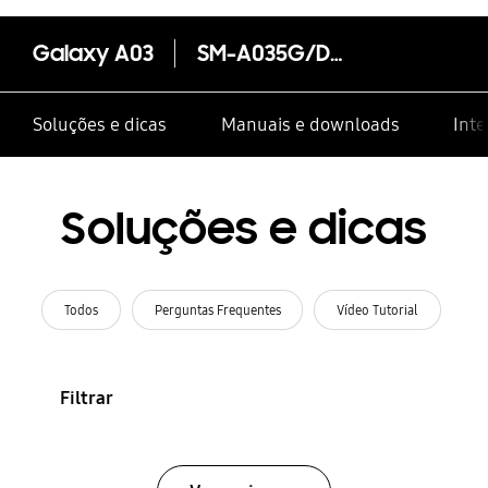
Galaxy A03
SM-A035G/DSN
Soluções e dicas
Manuais e downloads
Inte
Soluções e dicas
Todos
Perguntas Frequentes
Vídeo Tutorial
Filtrar