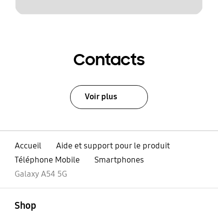
Contacts
Voir plus
Accueil
Aide et support pour le produit
Téléphone Mobile
Smartphones
Galaxy A54 5G
ouvert
Footer Navigation
Shop