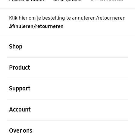
Klik hier om je bestelling te annuleren/retourneren
Annuleren/retourneren
Open
Footer Navigation
Shop
Open
Product
Open
Support
Open
Account
Open
Over ons