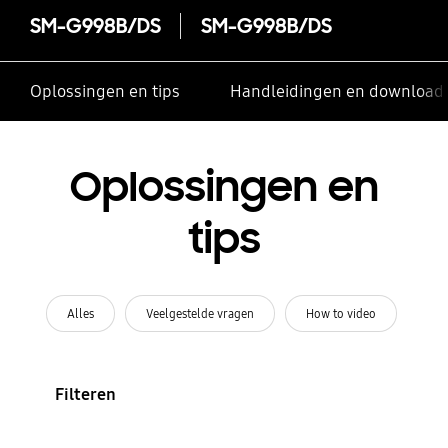
SM-G998B/DS
SM-G998B/DS
Oplossingen en tips
Handleidingen en download
Oplossingen en
tips
Alles
Veelgestelde vragen
How to video
Filteren