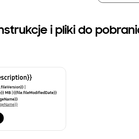
nstrukcje i pliki do pobran
escription}}
.fileVersion}}
ze}} MB
{{file.fileModifiedDate}}
mes}}
uageName}}
uageName}}