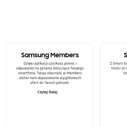
Rozmowa i Kontakty
SNS
Samsung Apps
Sieć i WiFi
Samsung Members
Sprzęt
Dzięki aplikacji uzyskasz pomoc i
Z Smart Sw
Ustawienia
odpowiedzi na pytania dotyczące Twojego
treści ze
smartfona. Twoja obecność w Members
no
ułatwi nam dopasowanie wyjątkowych
Zasilanie
ofert do Twoich potrzeb.
Czytaj Dalej