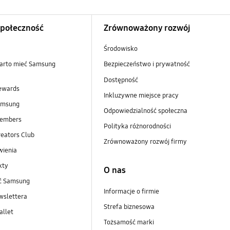
Społeczność
Zrównoważony rozwój
Środowisko
arto mieć Samsung
Bezpieczeństwo i prywatność
Dostępność
ewards
Inkluzywne miejsce pracy
amsung
Odpowiedzialność społeczna
embers
Polityka różnorodności
eators Club
Zrównoważony rozwój firmy
wienia
kty
O nas
ść Samsung
Informacje o firmie
wslettera
Strefa biznesowa
llet
Tożsamość marki