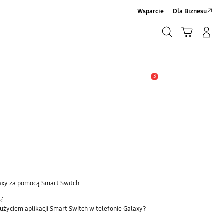
Wsparcie
Dla Biznesu
Szukaj
Koszyk
Zaloguj się/Zarejestruj
Szukaj
3
Uwaga
laxy za pomocą Smart Switch
ać
użyciem aplikacji Smart Switch w telefonie Galaxy?