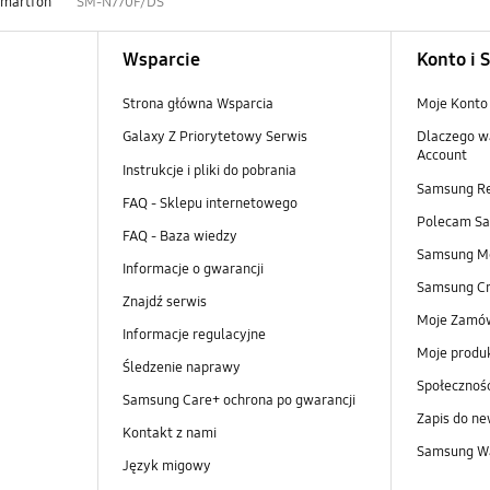
Smartfon
SM-N770F/DS
Wsparcie
Konto i 
Strona główna Wsparcia
Moje Konto
Galaxy Z Priorytetowy Serwis
Dlaczego w
Account
Instrukcje i pliki do pobrania
Samsung R
FAQ - Sklepu internetowego
Polecam S
FAQ - Baza wiedzy
Samsung M
Informacje o gwarancji
Samsung Cr
Znajdź serwis
Moje Zamó
Informacje regulacyjne
Moje produ
Śledzenie naprawy
Społeczno
Samsung Care+ ochrona po gwarancji
Zapis do ne
Kontakt z nami
Samsung Wa
Język migowy