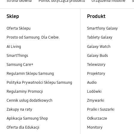
Strona Główna
Pomoc dotycząca produktu
Urządzenia mobilne
Footer Navigation
Sklep
Produkt
Oferta Sklepu
Smartfony Galaxy
Prosto od Samsung. Dla Ciebie.
Tablety Galaxy
AI Living
Galaxy Watch
SmartThings
Galaxy Buds
Samsung Care+
Telewizory
Regulamin Sklepu Samsung
Projektory
Polityka Prywatności Sklepu Samsung
Audio
Regulaminy Promocji
Lodówki
Cennik usług dodatkowych
Zmywarki
Zakupy na raty
Pralki i Suszarki
Aplikacja Samsung Shop
Odkurzacze
Oferta dla Edukacji
Monitory