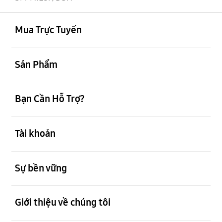
mở
Footer Navigation
Mua Trực Tuyến
mở
Sản Phẩm
mở
Bạn Cần Hỗ Trợ?
mở
Tài khoản
mở
Sự bền vững
mở
Giới thiệu về chúng tôi