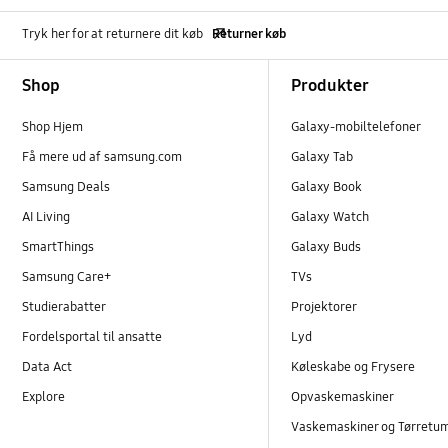
Tryk her for at returnere dit køb
Returner køb
Footer Navigation
Shop
Produkter
Shop Hjem
Galaxy-mobiltelefoner
Få mere ud af samsung.com
Galaxy Tab
Samsung Deals
Galaxy Book
AI Living
Galaxy Watch
SmartThings
Galaxy Buds
Samsung Care+
TVs
Studierabatter
Projektorer
Fordelsportal til ansatte
Lyd
Data Act
Køleskabe og Frysere
Explore
Opvaskemaskiner
Vaskemaskiner og Tørretu