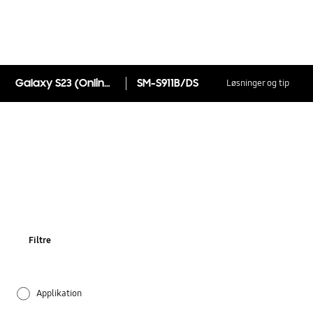
Galaxy S23 (Online Exclusive)
SM-S911B/DS
Løsninger og tip
Filtre
Applikation