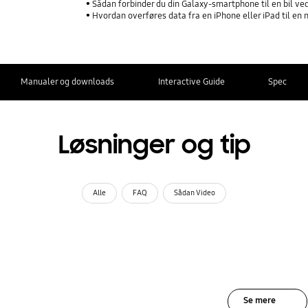
Sådan forbinder du din Galaxy-smartphone til en bil ve
Hvordan overføres data fra en iPhone eller iPad til e
Manualer og downloads
Interactive Guide
Spec
Løsninger og tip
Alle
FAQ
Sådan Video
Se mere