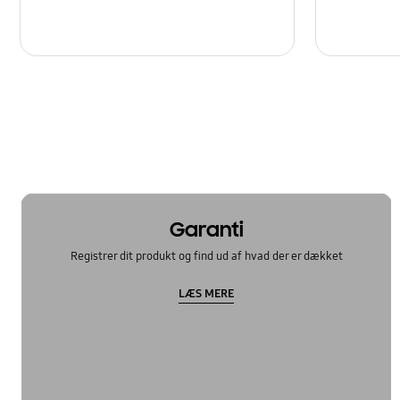
Garanti
Registrer dit produkt og find ud af hvad der er dækket
LÆS MERE