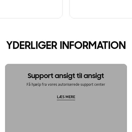
YDERLIGER INFORMATION
Support ansigt til ansigt
Få hjælp fra vores autoriserede support center
LÆS MERE