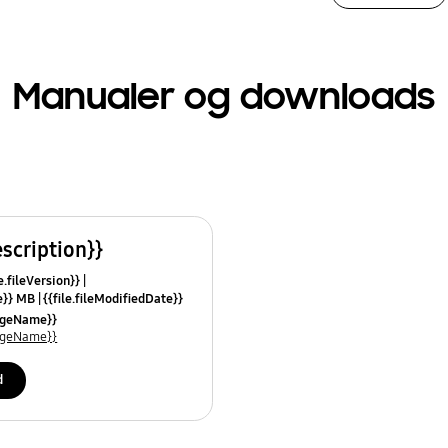
Manualer og downloads
escription}}
e.fileVersion}}
ze}} MB
{{file.fileModifiedDate}}
mes}}
uageName}}
uageName}}
d