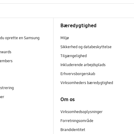
Bæredygtighed
 du oprette en Samsung
Miljø
Sikkerhed og databeskyttelse
ewards
Tilgængelighed
embers
Inkluderende arbejdsplads
r
Erhvervsborgerskab
Virksomheders bæredygtighed
strering
ner
Om os
Virksomhedsoplysninger
Forretningsområde
Brandidentitet