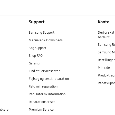
Support
Konto
Samsung Support
Derfor skal
Account
Manualer & Downloads
Samsung R
Søg support
Samsung M
Shop FAQ
Bestillinge
Garanti
Min side
Find et Servicesenter
Produktregi
Fejlsøg og bestil reparation
Rabatkupo
Følg min reparation
Regulatorisk information
Reparationspriser
mblere
Premium Service