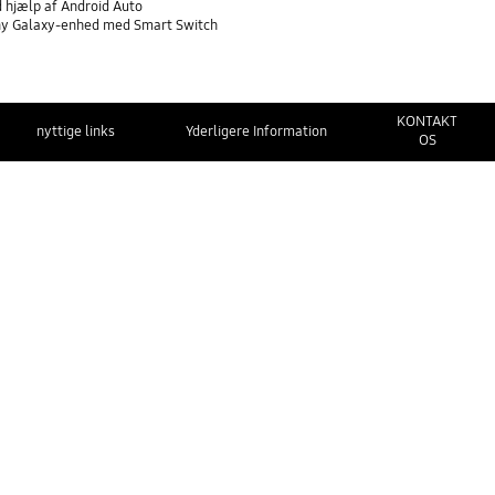
d hjælp af Android Auto
n ny Galaxy-enhed med Smart Switch
KONTAKT
nyttige links
Yderligere Information
OS