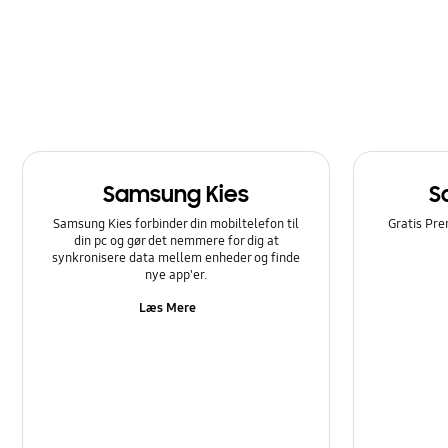
Opkald og kontakter
Samsung Apps
Softwareopgradering
Strøm
Samsung Kies
S
Sådan bruger du det
Samsung Kies forbinder din mobiltelefon til
Gratis Pre
din pc og gør det nemmere for dig at
synkronisere data mellem enheder og finde
nye app'er.
Læs Mere