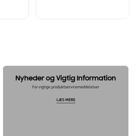
Nyheder og Vigtig Information
For vigtige produktservicemeddelelser
LÆS MERE