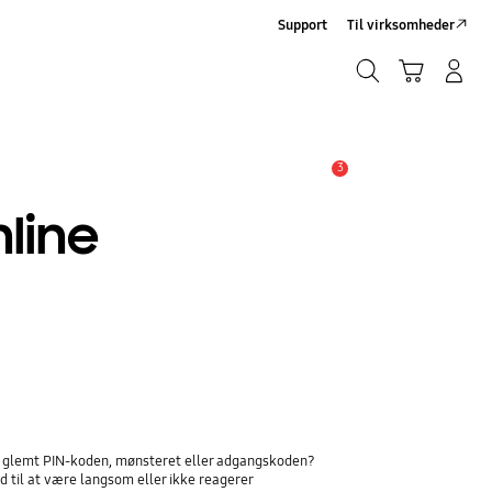
Support
Til virksomheder
Søg
Indkøbskurv
Log på/Tilmeld
Søg
3
Advarsel
line
ar glemt PIN-koden, mønsteret eller adgangskoden?
 til at være langsom eller ikke reagerer