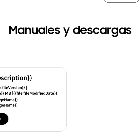
Manuales y descargas
escription}}
e.fileVersion}}
ze}} MB
{{file.fileModifiedDate}}
mes}}
uageName}}
uageName}}
r