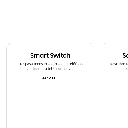
Cómo utilizar
Hardware
Llamada & contactos
Mensaje
Smart Switch
S
Multimedia
Traspasa todos los datos de tu teléfono
Descubre t
Redes & Wifi
antiguo a tu teléfono nuevo.
el m
Leer Más
Redes Sociales