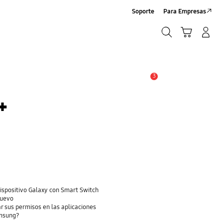
Soporte
Para Empresas
Buscar
Carrito
Iniciar sesión/Crear cuenta
Buscar
3
Alerta
+
dispositivo Galaxy con Smart Switch
nuevo
r sus permisos en las aplicaciones
amsung?