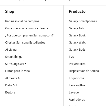
Footer Navigation
Shop
Producto
Página inicial de compras
Galaxy Smartphones
Gana más con la compra directa
Galaxy Tab
¿Por qué comprar en Samsung.com?
Galaxy Book
Ofertas Samsung Estudiantes
Galaxy Watch
AI Living
Galaxy Buds
SmartThings
TVs
Samsung Care+
Proyectores
Listos para la vida
Dispositivos de Sonido
AI meets AI
Frigoríficos
Data Act
Lavavajillas
Explore
Lavado
Aspiradoras