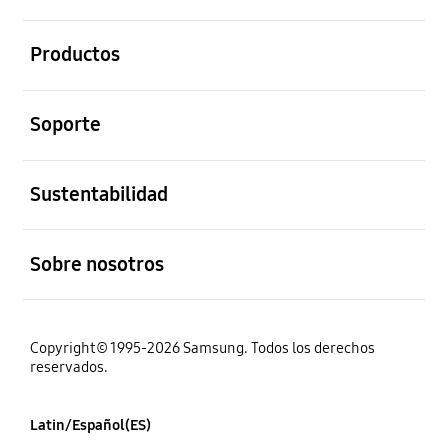
abierto
Productos
abierto
Soporte
abierto
Sustentabilidad
abierto
Sobre nosotros
Copyright© 1995-2026 Samsung. Todos los derechos
reservados.
Latin/Español(ES)