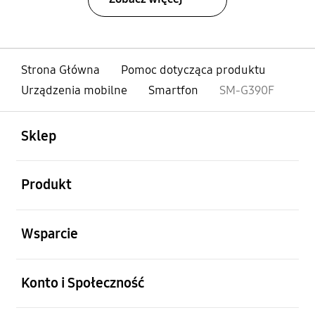
Strona Główna
Pomoc dotycząca produktu
Urządzenia mobilne
Smartfon
SM-G390F
otwarty
Footer Navigation
Sklep
otwarty
Produkt
otwarty
Wsparcie
otwarty
Konto i Społeczność
otwarty