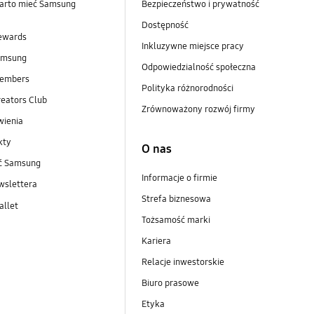
arto mieć Samsung
Bezpieczeństwo i prywatność
Dostępność
ewards
Inkluzywne miejsce pracy
amsung
Odpowiedzialność społeczna
embers
Polityka różnorodności
eators Club
Zrównoważony rozwój firmy
wienia
kty
O nas
ść Samsung
Informacje o firmie
wslettera
Strefa biznesowa
llet
Tożsamość marki
Kariera
Relacje inwestorskie
Biuro prasowe
Etyka