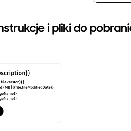
nstrukcje i pliki do pobran
escription}}
.fileVersion}}
ze}} MB
{{file.fileModifiedDate}}
mes}}
uageName}}
uageName}}