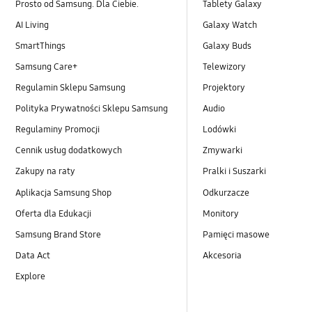
Prosto od Samsung. Dla Ciebie.
Tablety Galaxy
AI Living
Galaxy Watch
SmartThings
Galaxy Buds
Samsung Care+
Telewizory
Regulamin Sklepu Samsung
Projektory
Polityka Prywatności Sklepu Samsung
Audio
Regulaminy Promocji
Lodówki
Cennik usług dodatkowych
Zmywarki
Zakupy na raty
Pralki i Suszarki
Aplikacja Samsung Shop
Odkurzacze
Oferta dla Edukacji
Monitory
Samsung Brand Store
Pamięci masowe
Data Act
Akcesoria
Explore