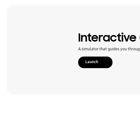
Rozmowa i Kontakty
SNS
Samsung Apps
Interactive
Sieć i WiFi
A simulator that guides you throug
Sprzęt
Launch
Ustawienia
Zasilanie