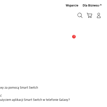
Wsparcie
Dla Biznesu
Szukaj
Koszyk
Zaloguj się/Zarejestruj
Szukaj
3
Uwaga
laxy za pomocą Smart Switch
ać
użyciem aplikacji Smart Switch w telefonie Galaxy?