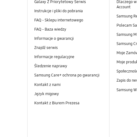
Galaxy Z Priorytetowy Serwis
Dlaczego w
Account
Instrukcje i pliki do pobrania
Samsung R
FAQ - Sklepu internetowego
Polecam S
FAQ - Baza wiedzy
Samsung M
Informacje o gwarancji
Samsung Cr
Znajdź serwis
Moje Zamó
Informacje regulacyjne
Moje produ
Śledzenie naprawy
Społeczno
Samsung Care+ ochrona po gwarancji
Zapis do ne
Kontakt z nami
Samsung Wa
Język migowy
Kontakt z Biurem Prezesa