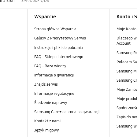
Smartfon
SM-A750FN/DS
Wsparcie
Konto i 
Strona główna Wsparcia
Moje Konto
Galaxy Z Priorytetowy Serwis
Dlaczego w
Account
Instrukcje i pliki do pobrania
Samsung R
FAQ - Sklepu internetowego
Polecam S
FAQ - Baza wiedzy
Samsung M
Informacje o gwarancji
Samsung Cr
Znajdź serwis
Moje Zamó
Informacje regulacyjne
Moje produ
Śledzenie naprawy
Społeczno
Samsung Care+ ochrona po gwarancji
Zapis do ne
Kontakt z nami
Samsung Wa
Język migowy