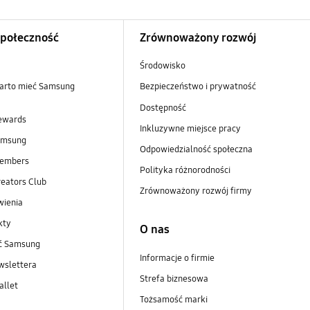
Społeczność
Zrównoważony rozwój
Środowisko
arto mieć Samsung
Bezpieczeństwo i prywatność
Dostępność
ewards
Inkluzywne miejsce pracy
amsung
Odpowiedzialność społeczna
embers
Polityka różnorodności
eators Club
Zrównoważony rozwój firmy
wienia
kty
O nas
ść Samsung
Informacje o firmie
wslettera
Strefa biznesowa
llet
Tożsamość marki