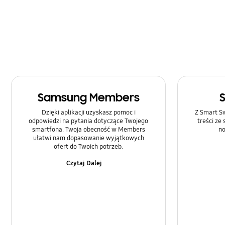
Rozmowa i Kontakty
SNS
Samsung Apps
Sieć i WiFi
Samsung Members
Sprzęt
Dzięki aplikacji uzyskasz pomoc i
Z Smart Sw
Ustawienia
odpowiedzi na pytania dotyczące Twojego
treści ze
smartfona. Twoja obecność w Members
no
ułatwi nam dopasowanie wyjątkowych
Zasilanie
ofert do Twoich potrzeb.
Czytaj Dalej