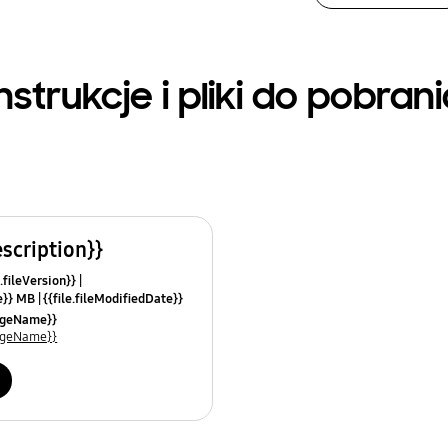
nstrukcje i pliki do pobran
escription}}
.fileVersion}}
ze}} MB
{{file.fileModifiedDate}}
mes}}
uageName}}
uageName}}