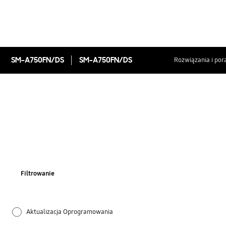
SM-A750FN/DS
SM-A750FN/DS
Rozwiązania i por
Filtrowanie
Aktualizacja Oprogramowania