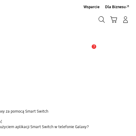
Wsparcie
Dla Biznesu
Szukaj
Koszyk
Zaloguj się/Zarejestruj
Szukaj
3
Uwaga
laxy za pomocą Smart Switch
ać
użyciem aplikacji Smart Switch w telefonie Galaxy?