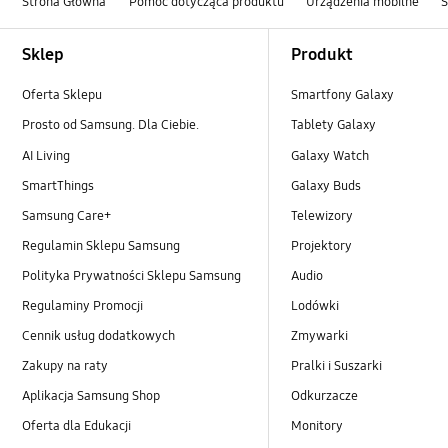
Strona Główna
Pomoc dotycząca produktu
Urządzenia mobilne
Footer Navigation
Sklep
Produkt
Oferta Sklepu
Smartfony Galaxy
Prosto od Samsung. Dla Ciebie.
Tablety Galaxy
AI Living
Galaxy Watch
SmartThings
Galaxy Buds
Samsung Care+
Telewizory
Regulamin Sklepu Samsung
Projektory
Polityka Prywatności Sklepu Samsung
Audio
Regulaminy Promocji
Lodówki
Cennik usług dodatkowych
Zmywarki
Zakupy na raty
Pralki i Suszarki
Aplikacja Samsung Shop
Odkurzacze
Oferta dla Edukacji
Monitory