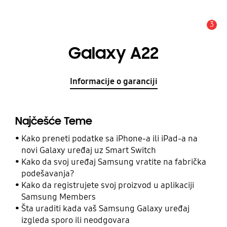
3
Upozorenje
Galaxy A22
Informacije o garanciji
Najčešće Teme
Kako preneti podatke sa iPhone-a ili iPad-a na
novi Galaxy uređaj uz Smart Switch
Kako da svoj uređaj Samsung vratite na fabrička
podešavanja?
Kako da registrujete svoj proizvod u aplikaciji
Samsung Members
Šta uraditi kada vaš Samsung Galaxy uređaj
izgleda sporo ili neodgovara