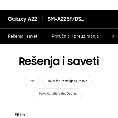
Galaxy A22
SM-A225F/DSN
Rešenja i saveti
Priručnici i preuzimanja
Int
Rešenja i saveti
Sve
Najčešće Postavljana Pitanja
Kako Koristiti Video Sadržaj
Filter