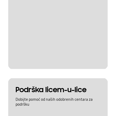
Podrška licem-u-lice
Dobijte pomoć od naših odobrenih centara za
podršku