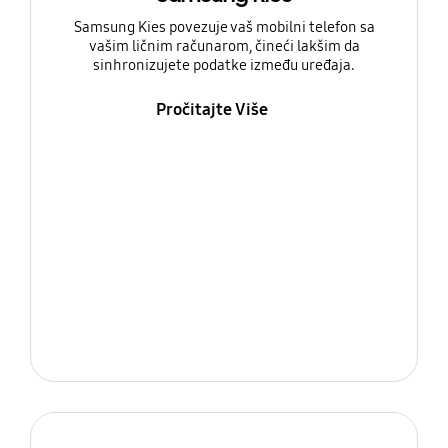
Samsung Kies povezuje vaš mobilni telefon sa
vašim ličnim računarom, čineći lakšim da
sinhronizujete podatke između uređaja.
Pročitajte Više