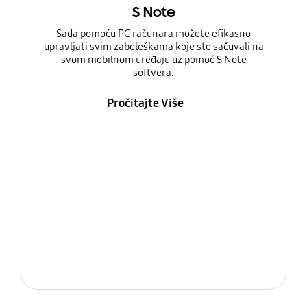
S Note
Sada pomoću PC računara možete efikasno
upravljati svim zabeleškama koje ste sačuvali na
svom mobilnom uređaju uz pomoć S Note
softvera.
Pročitajte Više