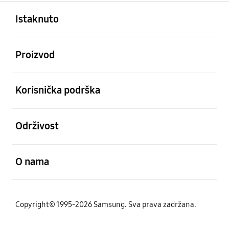
Otvori
Footer Navigation
Istaknuto
Otvori
Proizvod
Otvori
Korisnička podrška
Otvori
Održivost
Otvori
O nama
Copyright© 1995-2026 Samsung. Sva prava zadržana.