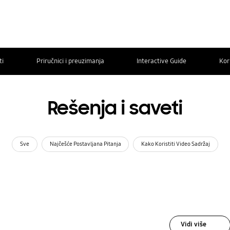
ti
Priručnici i preuzimanja
Interactive Guide
Kor
Rešenja i saveti
Sve
Najčešće Postavljana Pitanja
Kako Koristiti Video Sadržaj
Vidi više