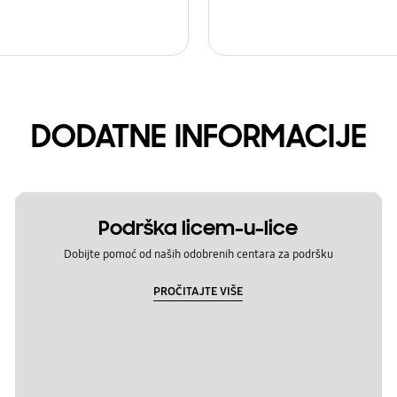
DODATNE INFORMACIJE
Podrška licem-u-lice
Dobijte pomoć od naših odobrenih centara za podršku
PROČITAJTE VIŠE