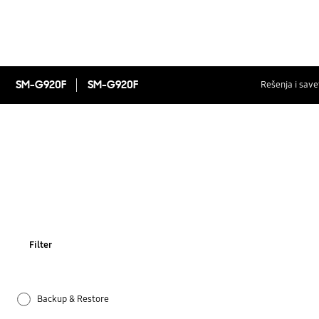
SM-G920F
SM-G920F
Rešenja i save
Filter
Backup & Restore