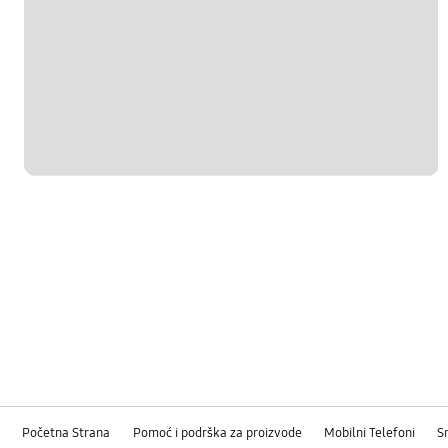
Početna Strana
Pomoć i podrška za proizvode
Mobilni Telefoni
S