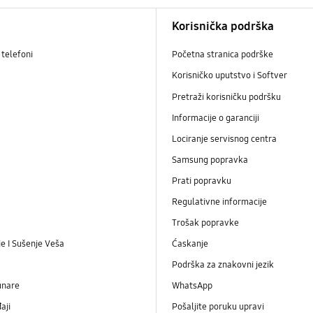
Korisnička podrška
telefoni
Početna stranica podrške
Korisničko uputstvo i Softver
Pretraži korisničku podršku
Informacije o garanciji
Lociranje servisnog centra
Samsung popravka
Prati popravku
Regulativne informacije
Trošak popravke
e I Sušenje Veša
Ćaskanje
Podrška za znakovni jezik
unare
WhatsApp
aji
Pošaljite poruku upravi