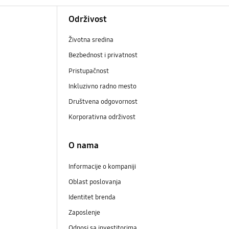
Održivost
Životna sredina
Bezbednost i privatnost
Pristupačnost
Inkluzivno radno mesto
Društvena odgovornost
Korporativna održivost
O nama
Informacije o kompaniji
Oblast poslovanja
Identitet brenda
Zaposlenje
Odnosi sa investitorima