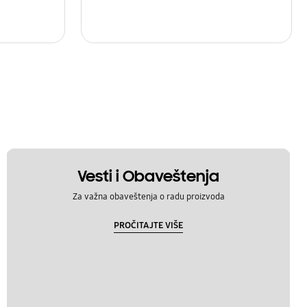
Vesti i Obaveštenja
Za važna obaveštenja o radu proizvoda
PROČITAJTE VIŠE