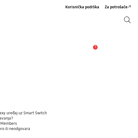
Korisnička podrška
Za potrošače
Pretraga
Pretraga
3
Upozorenje
laxy uređaj uz Smart Switch
šavanja?
ng Members
ro ili neodgovara