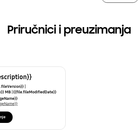
Priručnici i preuzimanja
escription}}
e.fileVersion}}
ze}} MB
{{file.fileModifiedDate}}
mes}}
uageName}}
uageName}}
nje