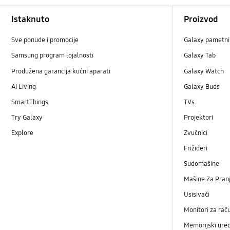
Footer Navigation
Istaknuto
Proizvod
Sve ponude i promocije
Galaxy pametni 
Samsung program lojalnosti
Galaxy Tab
Produžena garancija kućni aparati
Galaxy Watch
AI Living
Galaxy Buds
SmartThings
TVs
Try Galaxy
Projektori
Explore
Zvučnici
Frižideri
Sudomašine
Mašine Za Pranj
Usisivači
Monitori za rač
Memorijski uređ