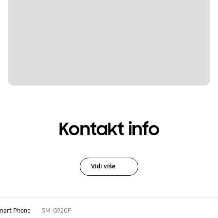
Kontakt info
Vidi više
mart Phone
SM-G920F