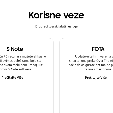
Korisne veze
Drugi softverski alati i usluge
S Note
FOTA
u PC računara možete efikasno
Update-ujte firmware na
ti svim zabeleškama koje ste
smartphone preko Over The Air.
 na svom mobilnom uređaju uz
način da osigurate optimalne 
omoć S Note softvera.
za vaš smartphone.
Pročitajte Više
Pročitajte Više