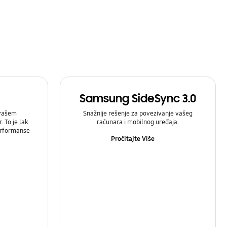
Samsung SideSync 3.0
 vašem
Snažnije rešenje za povezivanje vašeg
 To je lak
računara i mobilnog uređaja.
prformanse
Pročitajte Više