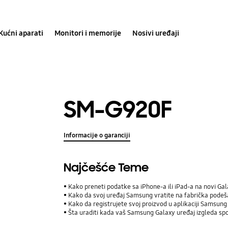
Kućni aparati
Monitori i memorije
Nosivi uređaji
SM-G920F
Informacije o garanciji
Najčešće Teme
Kako preneti podatke sa iPhone-a ili iPad-a na novi Ga
Kako da svoj uređaj Samsung vratite na fabrička pode
Kako da registrujete svoj proizvod u aplikaciji Samsu
Šta uraditi kada vaš Samsung Galaxy uređaj izgleda spo