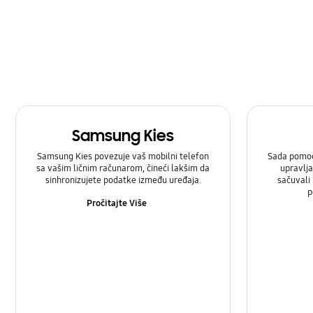
baterija
hardver
kamera
multimedijalni
Samsung Kies
poruka
Samsung Kies povezuje vaš mobilni telefon
Sada pomoć
snaga
sa vašim ličnim računarom, čineći lakšim da
upravlja
sinhronizujete podatke između uređaja.
sačuvali
p
zaključati
Pročitajte Više