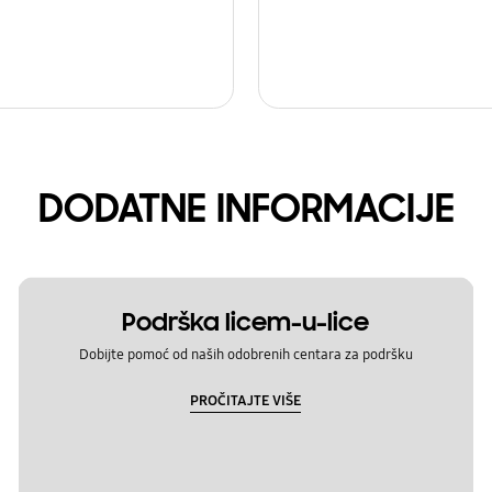
DODATNE INFORMACIJE
Podrška licem-u-lice
Dobijte pomoć od naših odobrenih centara za podršku
PROČITAJTE VIŠE