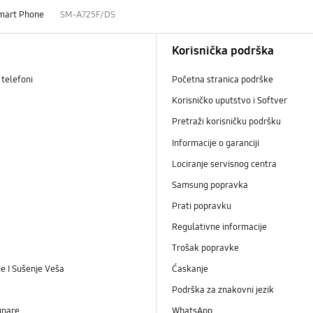
mart Phone
SM-A725F/DS
Korisnička podrška
telefoni
Početna stranica podrške
Korisničko uputstvo i Softver
Pretraži korisničku podršku
Informacije o garanciji
Lociranje servisnog centra
Samsung popravka
Prati popravku
Regulativne informacije
Trošak popravke
e I Sušenje Veša
Ćaskanje
Podrška za znakovni jezik
unare
WhatsApp