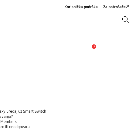
Korisnička podrška
Za potrošače
Pretraga
Pretraga
3
Upozorenje
laxy uređaj uz Smart Switch
šavanja?
ng Members
ro ili neodgovara