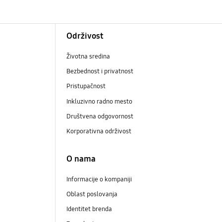
Održivost
Životna sredina
Bezbednost i privatnost
Pristupačnost
Inkluzivno radno mesto
Društvena odgovornost
Korporativna održivost
O nama
Informacije o kompaniji
Oblast poslovanja
Identitet brenda