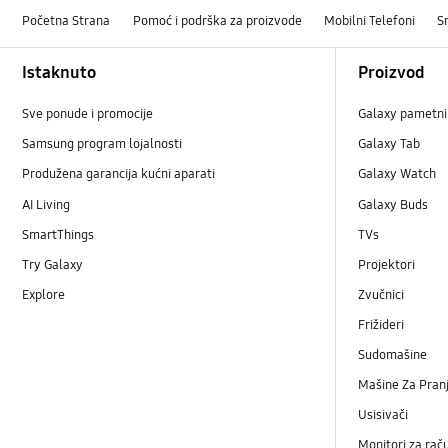
Početna Strana
Pomoć i podrška za proizvode
Mobilni Telefoni
S
Footer Navigation
Istaknuto
Proizvod
Sve ponude i promocije
Galaxy pametni 
Samsung program lojalnosti
Galaxy Tab
Produžena garancija kućni aparati
Galaxy Watch
AI Living
Galaxy Buds
SmartThings
TVs
Try Galaxy
Projektori
Explore
Zvučnici
Frižideri
Sudomašine
Mašine Za Pranj
Usisivači
Monitori za rač