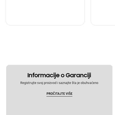
baterija
hardver
kamera
multimedijalni
poruka
snaga
zaključati
Informacije o Garanciji
Registrujte svoj proizvod i saznajte šta je obuhvaćeno
PROČITAJTE VIŠE