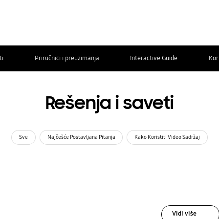
ti
Priručnici i preuzimanja
Interactive Guide
Kor
Rešenja i saveti
Sve
Najčešće Postavljana Pitanja
Kako Koristiti Video Sadržaj
Vidi više