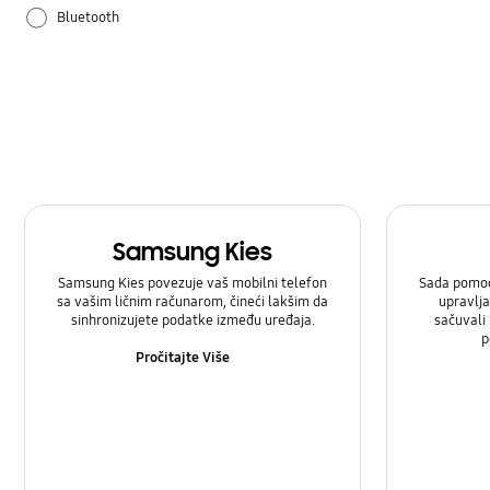
Bluetooth
Kako koristiti
Mreža i WiFi
Nadgradnja softvera
Podešavanja
Samsung Kies
Poziv i kontakti
Samsung Kies povezuje vaš mobilni telefon
Sada pomoć
sa vašim ličnim računarom, čineći lakšim da
upravlja
SNS
sinhronizujete podatke između uređaja.
sačuvali
p
Samsung Apps
Pročitajte Više
Zvuk
aplikacija