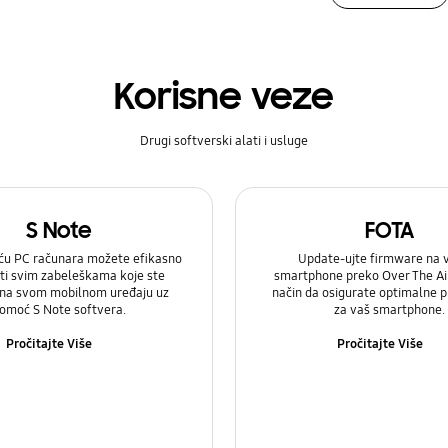
Korisne veze
Drugi softverski alati i usluge
S Note
FOTA
u PC računara možete efikasno
Update-ujte firmware na
ti svim zabeleškama koje ste
smartphone preko Over The Air.
 na svom mobilnom uređaju uz
način da osigurate optimalne 
omoć S Note softvera.
za vaš smartphone.
Pročitajte Više
Pročitajte Više