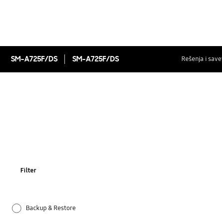
SM-A725F/DS
SM-A725F/DS
Rešenja i save
Filter
Backup & Restore