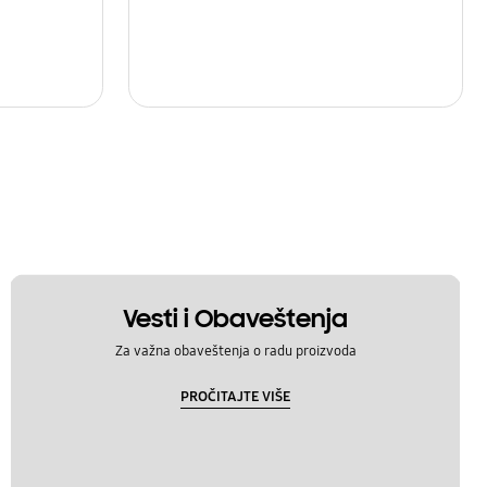
Vesti i Obaveštenja
Za važna obaveštenja o radu proizvoda
PROČITAJTE VIŠE