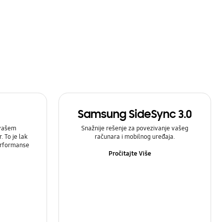
Samsung SideSync 3.0
 vašem
Snažnije rešenje za povezivanje vašeg
 To je lak
računara i mobilnog uređaja.
prformanse
Pročitajte Više