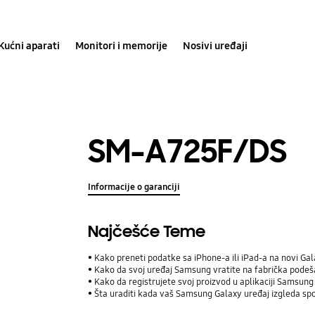
Kućni aparati
Monitori i memorije
Nosivi uređaji
SM-A725F/DS
Informacije o garanciji
Najčešće Teme
Kako preneti podatke sa iPhone-a ili iPad-a na novi Ga
Kako da svoj uređaj Samsung vratite na fabrička pode
Kako da registrujete svoj proizvod u aplikaciji Samsu
Šta uraditi kada vaš Samsung Galaxy uređaj izgleda spo