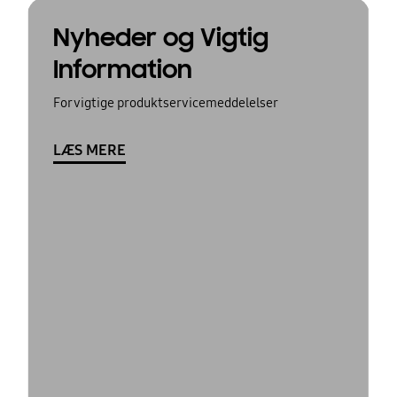
Nyheder og Vigtig
Information
For vigtige produktservicemeddelelser
LÆS MERE