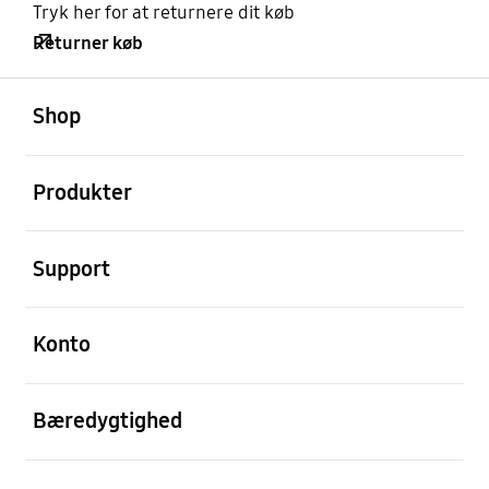
Tryk her for at returnere dit køb
Returner køb
Åben
Footer Navigation
Shop
Åben
Produkter
Åben
Support
Åben
Konto
Åben
Bæredygtighed
Åben