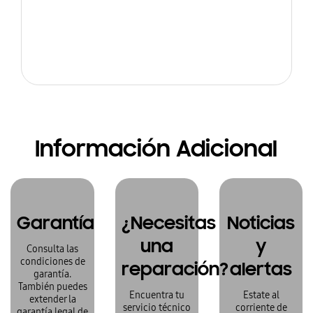
Información Adicional
Garantía
¿Necesitas
Noticias
una
y
Consulta las
condiciones de
reparación?
alertas
garantía.
También puedes
Encuentra tu
Estate al
extender la
servicio técnico
corriente de
garantía legal de