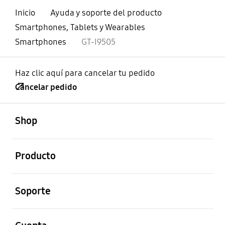
Inicio
Ayuda y soporte del producto
Smartphones, Tablets y Wearables
Smartphones
GT-I9505
Haz clic aquí para cancelar tu pedido
Cancelar pedido
abierto
Footer Navigation
Shop
abierto
Producto
abierto
Soporte
abierto