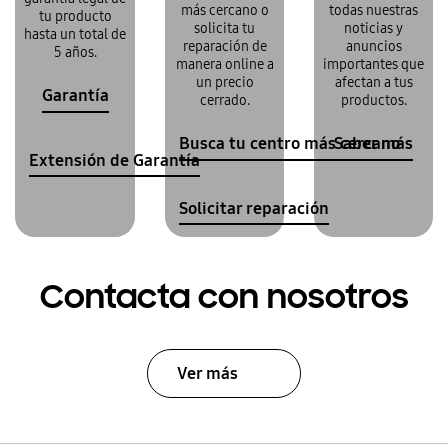
más cercano o
todas nuestras
tu producto
solicita tu
noticias y
hasta un total de
reparación de
anuncios
5 años.
manera online a
importantes que
un precio
afectan a tus
Garantía
cerrado.
productos.
Busca tu centro más cercano
Saber más
Extensión de Garantía
Solicitar reparación
Contacta con nosotros
Ver más