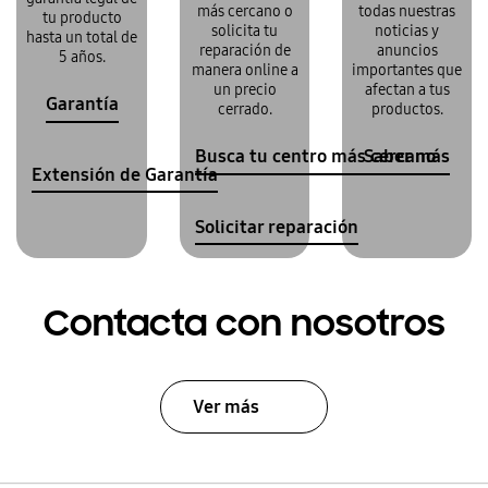
más cercano o
todas nuestras
tu producto
solicita tu
noticias y
hasta un total de
reparación de
anuncios
5 años.
manera online a
importantes que
un precio
afectan a tus
Garantía
cerrado.
productos.
Busca tu centro más cercano
Saber más
Extensión de Garantía
Solicitar reparación
Contacta con nosotros
Ver más