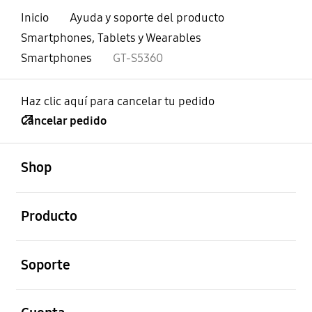
Inicio
Ayuda y soporte del producto
Smartphones, Tablets y Wearables
Smartphones
GT-S5360
Haz clic aquí para cancelar tu pedido
Cancelar pedido
abierto
Footer Navigation
Shop
abierto
Producto
abierto
Soporte
abierto