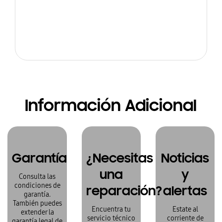
Información Adicional
Garantía
¿Necesitas
Noticias
una
y
Consulta las
condiciones de
reparación?
alertas
garantía.
También puedes
Encuentra tu
Estate al
extender la
servicio técnico
corriente de
garantía legal de