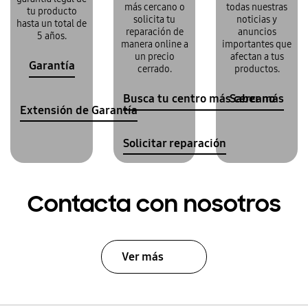
más cercano o
todas nuestras
tu producto
solicita tu
noticias y
hasta un total de
reparación de
anuncios
5 años.
manera online a
importantes que
un precio
afectan a tus
Garantía
cerrado.
productos.
Busca tu centro más cercano
Saber más
Extensión de Garantía
Solicitar reparación
Contacta con nosotros
Ver más