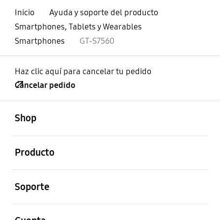
Inicio
Ayuda y soporte del producto
Smartphones, Tablets y Wearables
Smartphones
GT-S7560
Haz clic aquí para cancelar tu pedido
Cancelar pedido
abierto
Footer Navigation
Shop
abierto
Producto
abierto
Soporte
abierto