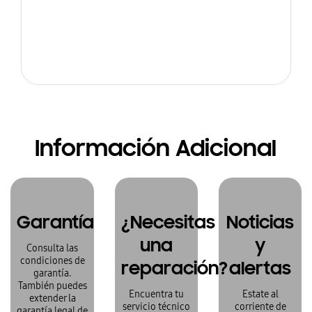
Información Adicional
Garantía
¿Necesitas
Noticias
una
y
Consulta las
condiciones de
reparación?
alertas
garantía.
También puedes
Encuentra tu
Estate al
extender la
servicio técnico
corriente de
garantía legal de